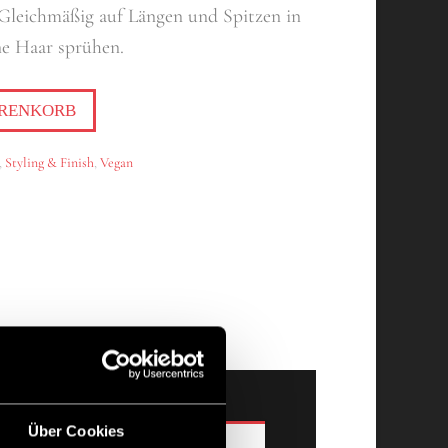
leichmäßig auf Längen und Spitzen in
ne Haar sprühen.
ARENKORB
,
Styling & Finish
,
Vegan
Über Cookies