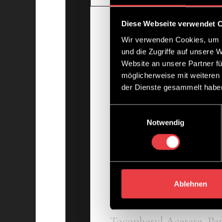
Diese Webseite verwendet 
Beschreibun
Wir verwenden Cookies, um I
und die Zugriffe auf unsere 
Website an unsere Partner fü
Schwereloses Glanzspra
möglicherweise mit weiteren
der Dienste gesammelt habe
für feines, nicht belast
Durchkämmen. Gleichmä
Einwilligungsauswahl
Notwendig
oder trockenen Haar mö
Inhaltsstoffe
Ablehnen
Alcohol Denat., Butane,
Tocopheryl Acetate, Pa