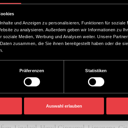
Cookies
g
nhalte und Anzeigen zu personalisieren, Funktionen für soziale
Website zu analysieren. Außerdem geben wir Informationen zu I
r soziale Medien, Werbung und Analysen weiter. Unsere Partner
y mit Anti Frizz Effekt zum Entwirren und Bä
 Daten zusammen, die Sie ihnen bereitgestellt haben oder die s
n.
bares Haar geeignet. Für seidigen Griff und spie
ßig auf Längen und Spitzen sprühen. Anwendu
Präferenzen
Statistiken
glich.
Auswahl erlauben
 C11-13 Isoparaffin, Isobutane, Propane, Pheny
rfum, Linalool, Hexyl Cinnamal, Limonene, Citr