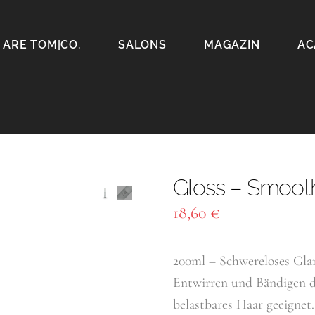
 ARE TOM|CO.
SALONS
MAGAZIN
AC
Gloss – Smoot
18,60
€
200ml – Schwereloses Gla
Entwirren und Bändigen de
belastbares Haar geeignet.