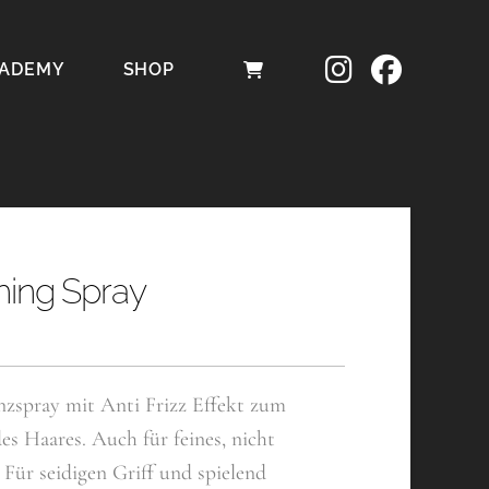
ADEMY
SHOP
hing Spray
nzspray mit Anti Frizz Effekt zum
s Haares. Auch für feines, nicht
 Für seidigen Griff und spielend