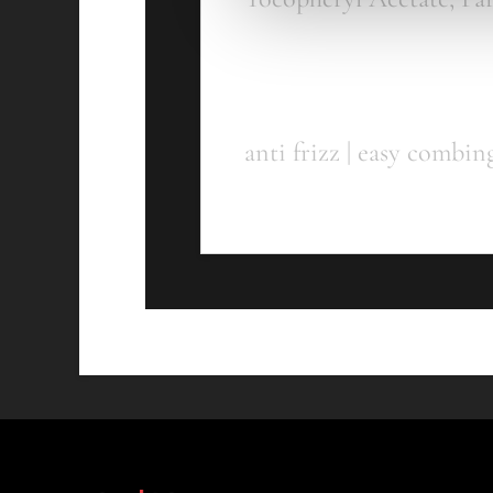
Anwendungs
anti frizz | easy combin