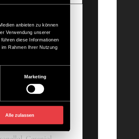
 Medien anbieten zu können
hrer Verwendung unserer
 führen diese Informationen
ndigen des Haars. Auch
ie im Rahmen Ihrer Nutzung
lend einfaches
ng im frottierten
Marketing
Alle zulassen
l Trimethicone,
onellol, Geraniol