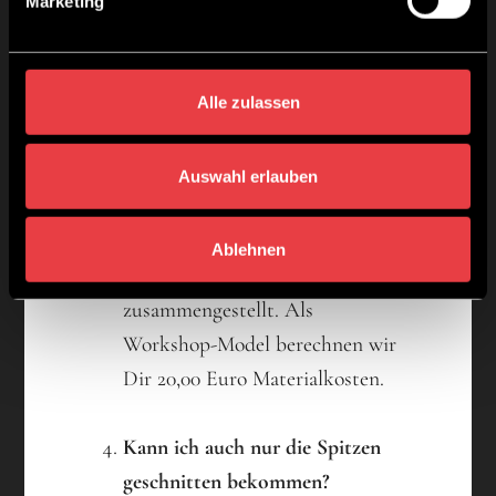
Marketing
Kann ich auch eine kostenlose
Haarfarbe bekommen?
Wenn Du als
Alle zulassen
Präsentationsmodell zu uns
kommst, bezahlst Du nichts für
Auswahl erlauben
Deine Haarfarbe. Diese wird im
Rahmen des Seminars von
Ablehnen
Deinem Friseur für Dich
zusammengestellt. Als
Workshop-Model berechnen wir
Dir 20,00 Euro Materialkosten.
Kann ich auch nur die Spitzen
geschnitten bekommen?