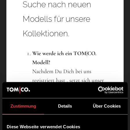
Suche nach neuen
Modells für unsere
Kollektionen.
Wie werde ich ein TOM|CO.
Modell?
Nachdem Du Dich bei uns
registriert hast , setzt sich unser
Team mit Dir telefonisch in
Verbindung.
Zustimmung
Details
Über Cookies
Was sind deine Vorteile als
TOM|CO. Modell?
Diese Webseite verwendet Cookies