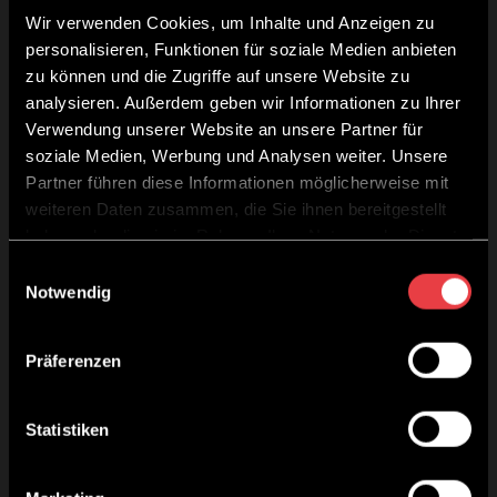
Als Präsentationsmodell bei
Wir verwenden Cookies, um Inhalte und Anzeigen zu
einem TOM|CO. Seminar
personalisieren, Funktionen für soziale Medien anbieten
zu können und die Zugriffe auf unsere Website zu
bekommst Du einen Haarschnitt
analysieren. Außerdem geben wir Informationen zu Ihrer
kostenlos. Allerdings müssen
Verwendung unserer Website an unsere Partner für
unsere Trainer dem Seminarziel
soziale Medien, Werbung und Analysen weiter. Unsere
Partner führen diese Informationen möglicherweise mit
untergeordnete Haarschnitte und
weiteren Daten zusammen, die Sie ihnen bereitgestellt
nach der TOM|CO. Methode
haben oder die sie im Rahmen Ihrer Nutzung der Dienste
umsetzen können. Als Workshop
gesammelt haben.
Einwilligungsauswahl
– Model bekommst Du einen
Notwendig
kostenlosen Haarschnitt der von
gelernten Friseuren und mit
Präferenzen
Unterstützung eines Trainers,
typgerecht und individuell
Statistiken
umgesetzt wird.