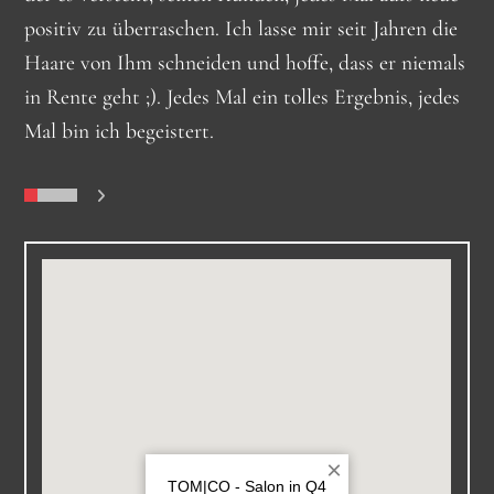
Auszubildenden die Haare als Prüfungsvorbereitung
Der beste Friseur den ich kenne! Super Service,
positiv zu überraschen. Ich lasse mir seit Jahren die
kann. Hier sind alle sehr gut aufgehoben die
geschnitten. Sie ist dabei sehr gewissenhaft
nette Menschen und immer ein guter Haarschnitt.
Haare von Ihm schneiden und hoffe, dass er niemals
modische Frisuren lieben und eine nette und
vorgegangen und hat sich viel Zeit genommen. Mit
Weiter so 🙂
in Rente geht ;). Jedes Mal ein tolles Ergebnis, jedes
freundliche Beratung zu schätzen wissen.
dem Ergebnis war ich sehr zufrieden.
Mal bin ich begeistert.
0
1
2
3