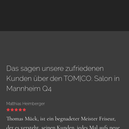
Das sagen unsere zufriedenen
Kunden über den TOM|CO. Salon in
Mannheim Q4
Matthias Heimberger
David Vössing
Andreas
Maximilian Schulz
Thomas Mück, ist ein begnadeter Meister Friseur,
Schöner Salon, mir wurde von einer
der es versteht, seinen Kunden, jedes Mal aufs neue
Ein super Friseur, den ich nur weiter empfehlen