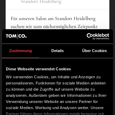
Standort Heidelberg
Für unseren Salon am Standort Heidelberg
suchen wir zum nächstmöglichen Zeitpunkt
eine*n Qualified Stylist*in.
Sende uns Deine Bewerbungsunterlagen mit
Zustimmung
Details
Über Cookies
Lebenslauf und Anschreiben an
info@tomco.de
Diese Webseite verwendet Cookies
Master StylistInnen (M/W/D) -
Wir verwenden Cookies, um Inhalte und Anzeigen zu
Heidelberg
personalisieren, Funktionen für soziale Medien anbieten
zu können und die Zugriffe auf unsere Website zu
analysieren. Außerdem geben wir Informationen zu Ihrer
Verwendung unserer Website an unsere Partner für
soziale Medien, Werbung und Analysen weiter. Unsere
Partner führen diese Informationen möglicherweise mit