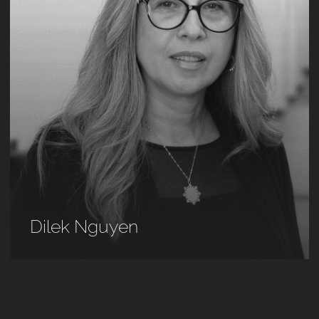
Dilek Nguyen
0
1
2
3
4
5
6
7
8