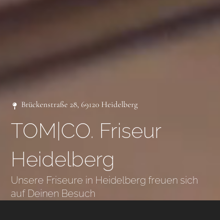
Brückenstraße 28, 69120 Heidelberg
TOM|CO. Friseur
Heidelberg
Unsere Friseure in Heidelberg freuen sich
auf Deinen Besuch