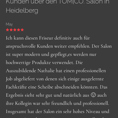
Kunden über den TOM|CO. Salon in
Heidelberg
May
Ich kann diesen Friseur definitiv auch für
anspruchsvolle Kunden weiter empfehlen. Der Salon
ist super modern und gepflegt,es werden nur
Sandra Kühne
Christoph Nitsche
hochwertige Produkte verwendet. Die
Agnes
Auszubildende Nathalie hat einen professionellen
Als Kunde fühlt man sich sehr gut aufgehoben und
Toller salon mit einem tollem Team. Saskia hat mir
Job abgeliefert von denen sich einige ausgelernte
Tolle Frisuren, sehr nette Mitarbeiter, gute
das Personal ist sehr freundlich. Es wird auf die
genau den Haarschnitt geschnitten den ich mir
Fachkräfte eine Scheibe abschneiden könnten. Das
Atmosphäre
Wünsche des Kunden eingegangen und umgesetzt.
wünschte komme immer wieder gerne service ist
Ergebnis sieht sehr gut und natürlich aus 🙂 auch
Es wird nicht mein letzter Besuch bei Lea sein 😃
super
ihre Kollegin war sehr freundlich und professionell.
Insgesamt hat der Salon ein sehr hohes Niveau und