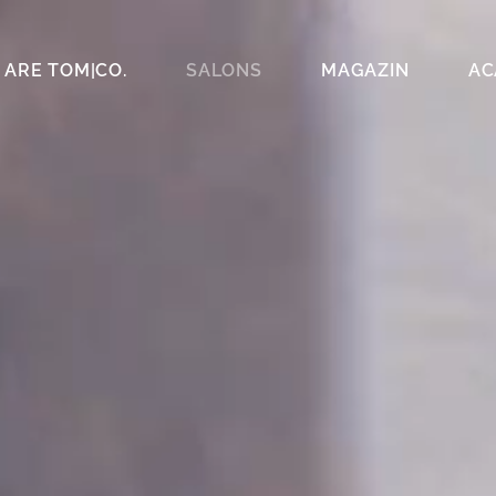
 ARE TOM|CO.
SALONS
MAGAZIN
AC