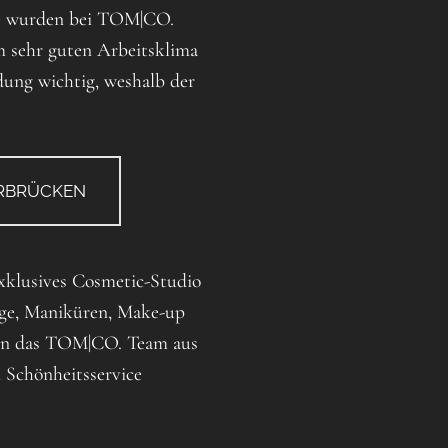
ure wurden bei TOM|CO.
m sehr guten Arbeitsklima
dung wichtig, weshalb der
ARBRÜCKEN
exklusives Cosmetic-Studio
ege, Maniküren, Make-up
ann das TOM|CO. Team aus
 Schönheitsservice