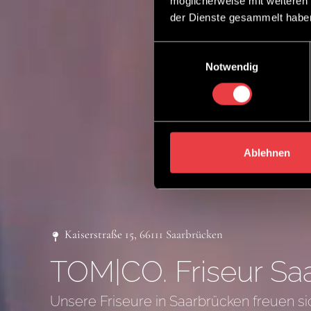
möglicherweise mit weiteren
der Dienste gesammelt habe
Einwilligungsauswahl
Notwendig
Ablehnen
Kaiserstraße 15, 66111 Saarbrücken
TOM|CO. Friseur Sa
Unsere Friseure in Saarbrücken freuen s