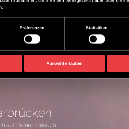
 Daten zusammen, die Sie ihnen bereitgestellt haben oder die s
n.
Präferenzen
Statistiken
Auswahl erlauben
arbrücken
ich auf Deinen Besuch