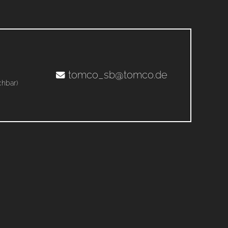
tomco_sb@tomco.de
chbar)