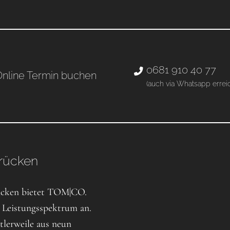
0681 910 40 77
nline Termin buchen
(auch via Whatsapp errei
brücken
rücken bietet TOM|CO.
es Leistungsspektrum an.
tlerweile aus neun