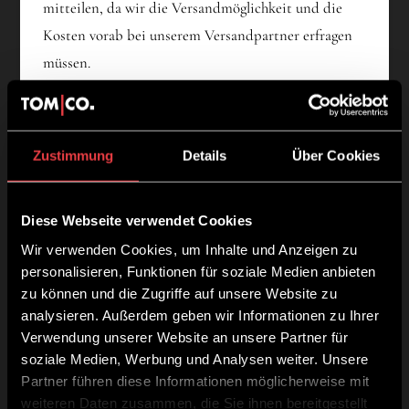
mitteilen, da wir die Versandmöglichkeit und die
Kosten vorab bei unserem Versandpartner erfragen
müssen.
Land
Versandkosten
Standard Versand (4,90 EUR) –
Zustimmung
Details
Über Cookies
Deutschland
ab 49,00 EUR Bestellwert
versandkostenfrei
Diese Webseite verwendet Cookies
Wir verwenden Cookies, um Inhalte und Anzeigen zu
personalisieren, Funktionen für soziale Medien anbieten
Information zur Berechnung des Liefertermins
Die
zu können und die Zugriffe auf unsere Website zu
Frist für die Lieferung beginnt bei Zahlung per
analysieren. Außerdem geben wir Informationen zu Ihrer
Vorkasse am Tag nach Erteilung des Zahlungsauftrags
Verwendung unserer Website an unsere Partner für
an das überweisende Kreditinstitut bzw. bei anderen
soziale Medien, Werbung und Analysen weiter. Unsere
Partner führen diese Informationen möglicherweise mit
Zahlungsarten am Tag nach Vertragsschluss zu laufen
weiteren Daten zusammen, die Sie ihnen bereitgestellt