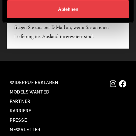
2) Versand ins Ausland
Ablehnen
Wir versenden derzeit nicht ins Ausland. Bitte
fragen Sie uns per E-Mail an, wenn Sie an einer
Lieferung ins Ausland interessiert sind.
WIDERRUF ERKLÄREN
MODELS WANTED
PARTNER
KARRIERE
PRESSE
NEWSLETTER