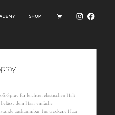
ADEMY
SHOP
Spray
ft-Spray für leichten elastischen Halt.
 belässt dem Haar einfache
stände auskämmbar. Ins trockene Haar