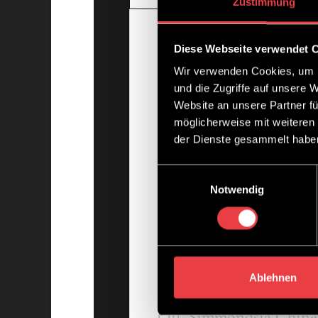
Zustimmung
Beschreibun
Diese Webseite verwendet 
Wir verwenden Cookies, um I
und die Zugriffe auf unsere 
Elixir mit Jojoba- und
Website an unsere Partner fü
möglicherweise mit weiteren
Haarwäsche: ins trocke
der Dienste gesammelt habe
Styling: sparsam ins fr
Einwilligungsauswahl
Haar geben.
Notwendig
Inhaltsstoffe
Ablehnen
Trisiloxane, C13-15 Al
Oil, Simmondsia Chinens