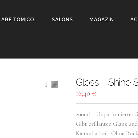
 ARE TOM|CO.
SALONS
MAGAZIN
AC
Gloss – Shine 
16,40
€
200ml – Unparfümiertes So
Gibt brillanten Glanz und
Kämmbarkeit. Ohne Rück