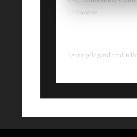
Limonene
Anwendungs
Extra pflegend und nä