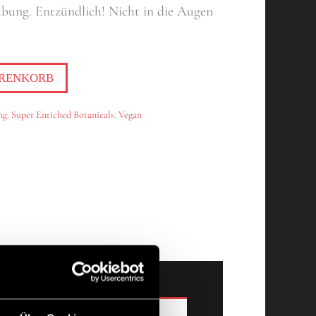
ubung. Entzündlich! Nicht in die Augen
ARENKORB
ng
,
Super Enriched Botanicals
,
Vegan