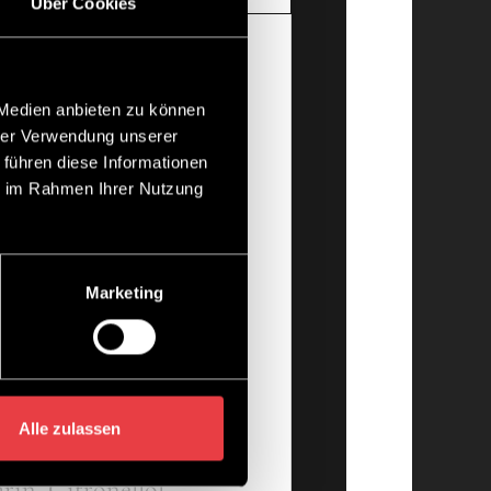
Über Cookies
 Medien anbieten zu können
hrer Verwendung unserer
lanz. Vor der
 führen diese Informationen
ie im Rahmen Ihrer Nutzung
poonieren. Vor dem
des Finish: sparsam ins
Marketing
Alle zulassen
amia Integrifolia Seed
in, Citronellol,