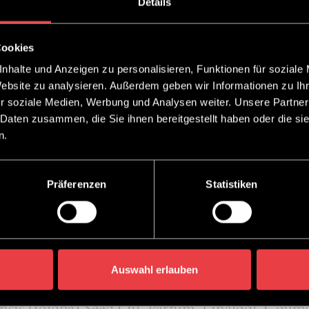
Details
g
Cookies
nhalte und Anzeigen zu personalisieren, Funktionen für soziale
Website zu analysieren. Außerdem geben wir Informationen zu I
 Macadamia-Öl. Für Tiefenpflege und seidigen G
r soziale Medien, Werbung und Analysen weiter. Unsere Partner
 Daten zusammen, die Sie ihnen bereitgestellt haben oder die s
ne Haar geben, einwirken lassen, danach sham
n.
ottierte Haar geben, dann föhnen. Als vollenden
Präferenzen
Statistiken
Auswahl erlauben
kane, Phenyl Trimethicone, Dimethiconol, Macad
is (Jojoba) Seed Oil, Parfum, Linalool, Coumar