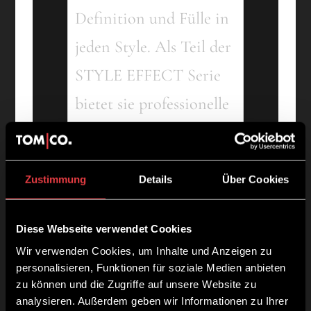
Definition und Fülle in
jeden Style. Als Teil der
STYLE EFFECT Serie
bietet sie professionelle
Qualität für trendige,
charakterstarke Looks.
Zustimmung
Details
Über Cookies
Inhaltsstoffe
Diese Webseite verwendet Cookies
Wir verwenden Cookies, um Inhalte und Anzeigen zu
Aqua, Kaolin,
personalisieren, Funktionen für soziale Medien anbieten
Paraffinum Liquidum,
zu können und die Zugriffe auf unsere Website zu
analysieren. Außerdem geben wir Informationen zu Ihrer