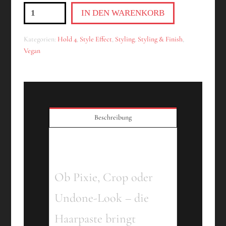
Clay
IN DEN WARENKORB
Menge
Kategorien:
Hold 4
,
Style Effect
,
Styling
,
Styling & Finish
,
Vegan
Beschreibung
Beschreibung
Ob Pixie, Crop oder
Undone-Look – die
Haarpaste bringt