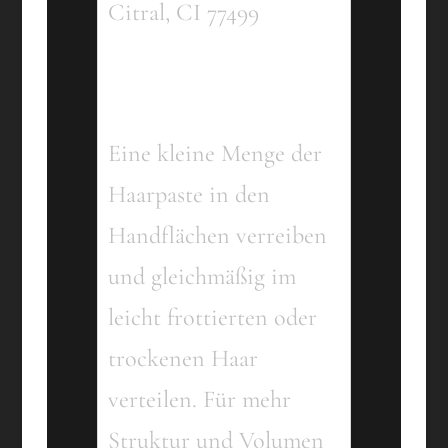
Citral, CI 77499
Anwendungsnutze
Eine kleine Menge der
Haarpaste in den
Handflächen verreiben
und gleichmäßig im
leicht frottierten oder
trockenen Haar
verteilen. Für mehr
Struktur und Volumen