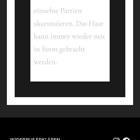
einzelne Partien
akzentuieren. Das Haar
kann immer wieder neu
in Form gebracht
werden.
WIDERRUF ERKLÄREN