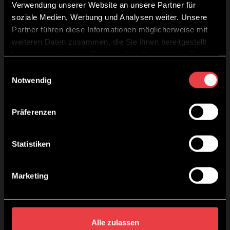
Cera Microcristallina,
Verwendung unserer Website an unsere Partner für
soziale Medien, Werbung und Analysen weiter. Unsere
Euphorbia Cerifera
Partner führen diese Informationen möglicherweise mit
weiteren Daten zusammen, die Sie ihnen bereitgestellt
Cera, Cetearyl Alcohol,
haben oder die sie im Rahmen Ihrer Nutzung der Dienste
Copernicia Cerifera
gesammelt haben.
Einwilligungsauswahl
Notwendig
Cera, PEG-150
Distearate, Steareth-20,
Präferenzen
Hydrolyzed Corn
Statistiken
Starch, Caprylyl
Methicone, Propylene
Marketing
Glycol, PEG-90M, PEG-
40 Hydrogenated
Alle zulassen