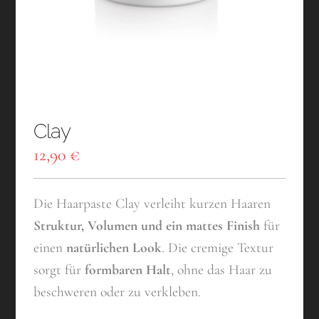
Clay
12,90
€
Die Haarpaste Clay verleiht kurzen Haaren
Struktur, Volumen und ein mattes Finish
für
einen
natürlichen Look
. Die cremige Textur
sorgt für
formbaren Halt
, ohne das Haar zu
beschweren oder zu verkleben.