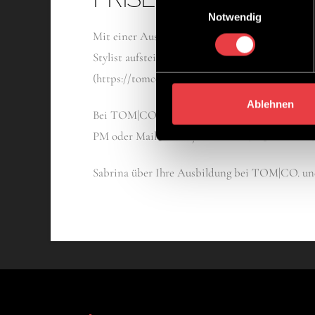
Notwendig
Mit einer Ausbildung bei TOM|CO. lernst Du d
Stylist aufsteigen und hast noch die Möglichk
(https://tomco.de/seminare/junior-camp) kanns
Ablehnen
Bei TOM|CO. bekommst Du eine professionelle A
PM oder Mail bei Anja Klimisch (ak@tomco.de).
Sabrina über Ihre Ausbildung bei TOM|CO. un