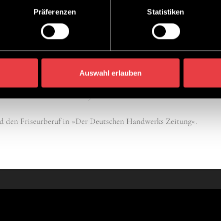
Präferenzen
Statistiken
as Friseurhandwerk vom ersten Tag an. Mit unserem Career System 
eit in unseren Seminaren anderen unsere Stärken und Techniken zu 
t Du uns und den Friseurberuf kennenlernen.
Auswahl erlauben
usbildung mit Aussicht auf Festanstellung bei einem der besten F
 Wir freuen uns auf Dich <3
d den Friseurberuf in »Der Deutschen Handwerks Zeitung«.