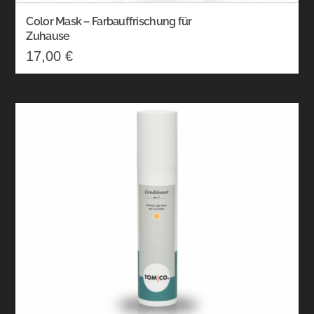
Color Mask – Farbauffrischung für
Zuhause
17,00
€
Dieses
Produkt
weist
mehrere
Varianten
auf.
Die
Optionen
können
auf
der
Produktseite
gewählt
werden