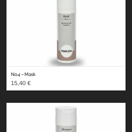
No.4 – Mask
15,40
€