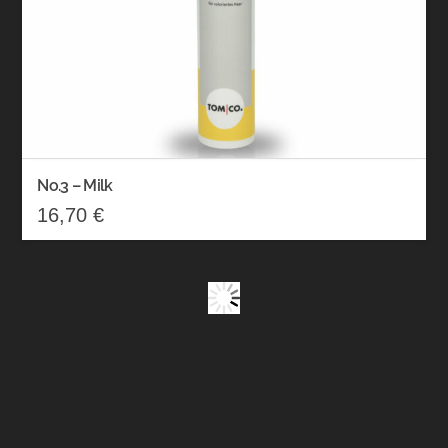
No.3 – Milk
16,70
€