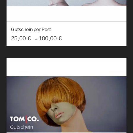
Gutschein per Post
25,00
€
100,00
€
–
Dieses
Produkt
weist
mehrere
Varianten
auf.
Die
Optionen
können
auf
der
Produktseite
gewählt
werden