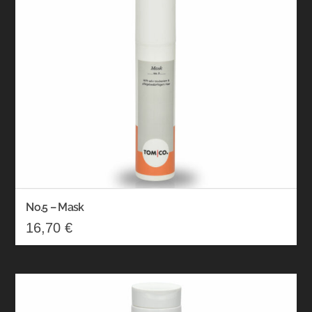
No.5 – Mask
16,70
€