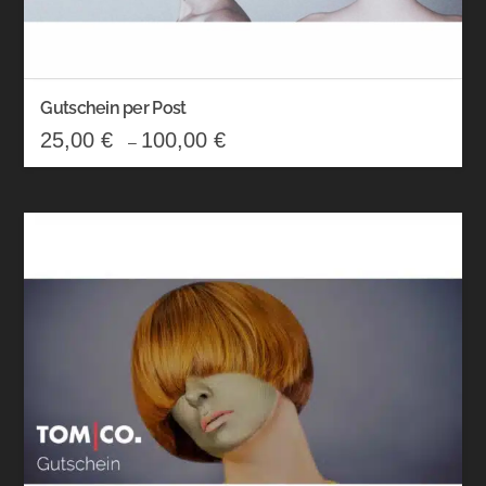
Gutschein per Post
25,00
€
100,00
€
–
Dieses
Produkt
weist
mehrere
Varianten
auf.
Die
Optionen
können
auf
der
Produktseite
gewählt
werden