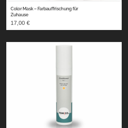
Color Mask – Farbauffrischung für
Zuhause
17,00
€
Dieses
Produkt
weist
mehrere
Varianten
auf.
Die
Optionen
können
auf
der
Produktseite
gewählt
werden