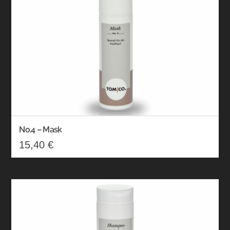
No.4 – Mask
15,40
€