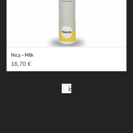
No.3 – Milk
16,70
€