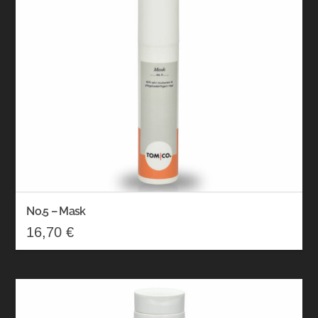
No.5 – Mask
16,70
€