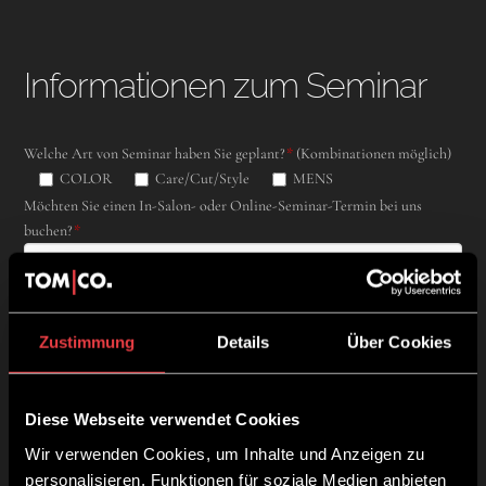
Informationen zum Seminar
Welche Art von Seminar haben Sie geplant?
*
(Kombinationen möglich)
COLOR
Care/Cut/Style
MENS
Möchten Sie einen In-Salon- oder Online-Seminar-Termin bei uns
buchen?
*
Wie viele Seminarteilnehmer sollen den Termin wahrnehmen?
*
Zustimmung
Details
Über Cookies
Bei
In-Salon-Seminaren
: Wie viele Trainer möchten Sie engagieren?
*
Diese Webseite verwendet Cookies
ⓘ
Aus hygienischen Gründen arbeiten wir nur mit Puppenköpfen in den
Wir verwenden Cookies, um Inhalte und Anzeigen zu
Seminaren und nicht mit Modellen. Wir senden Ihnen das
personalisieren, Funktionen für soziale Medien anbieten