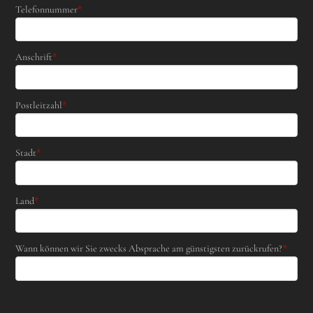
Telefonnummer
*
Anschrift
*
Postleitzahl
*
Stadt
*
Land
*
Wann können wir Sie zwecks Absprache am günstigsten zurückrufen?
*