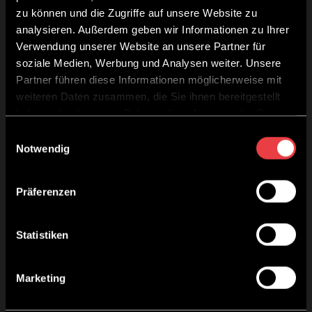
Arbeitsmaterial (Köpfe, Farben, etc.) in bester Qualität zu. Wir
zu können und die Zugriffe auf unsere Website zu
garantieren ein Top/Preisleistungsverhältnis.
analysieren. Außerdem geben wir Informationen zu Ihrer
Welchen Ausbildungsstand haben die Seminarteilnehmer?
*
Verwendung unserer Website an unsere Partner für
soziale Medien, Werbung und Analysen weiter. Unsere
Partner führen diese Informationen möglicherweise mit
Steht W-Lan in Ihrem Salon zur Verfügung?
*
weiteren Daten zusammen, die Sie ihnen bereitgestellt
haben oder die sie im Rahmen Ihrer Nutzung der Dienste
gesammelt haben.
Einwilligungsauswahl
Was soll sich nach diesem Seminar in Ihrem Salon/bei Ihren
Notwendig
Mitarbeitern ändern?
Präferenzen
Statistiken
Marketing
Was war ausschlaggebend bei der Entscheidung für ein TOM|CO.-